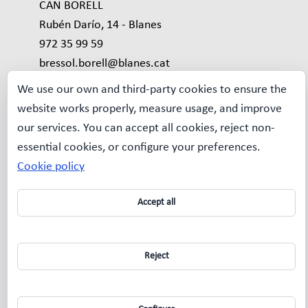
CAN BORELL
Rubén Darío, 14 - Blanes
972 35 99 59
bressol.borell@blanes.cat
We use our own and third-party cookies to ensure the
Avís Legal
website works properly, measure usage, and improve
our services. You can accept all cookies, reject non-
MAPA WEB
essential cookies, or configure your preferences.
Qui som?
Cookie policy
La nostra
escola
Accept all
Desdoblame
nt de grups
Espais
Reject
Galeria
d'imatges