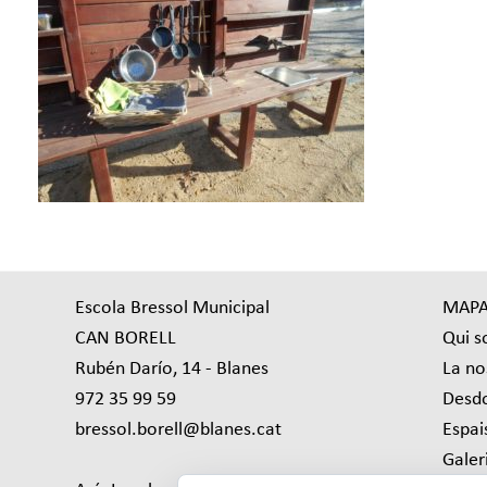
Escola Bressol Municipal
MAPA
CAN BORELL
Qui 
Rubén Darío, 14 - Blanes
La no
972 35 99 59
Desdo
bressol.borell@blanes.cat
Espai
Galer