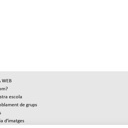
 WEB
som?
stra escola
blament de grups
s
ia d'imatges